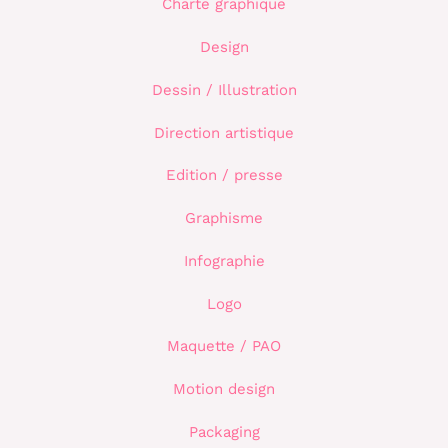
Charte graphique
c
Design
h
e
Dessin / Illustration
r
Direction artistique
:
Edition / presse
Graphisme
Infographie
Logo
Maquette / PAO
Motion design
Packaging