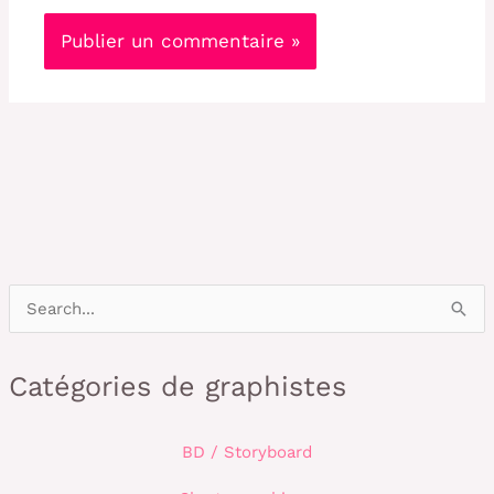
R
e
c
Catégories de graphistes
h
e
BD / Storyboard
r